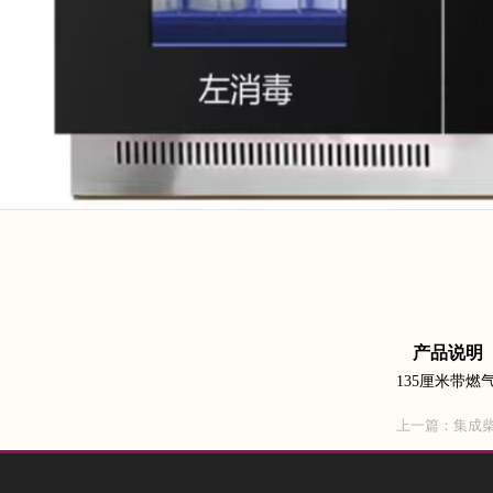
产品说明
135厘米带
上一篇：
集成柴火